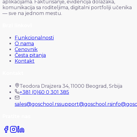
aplikacijama. Fakturisanje, evidencija dolazaka,
komunikacija sa roditeljima, digitalni portfoliji učenika
— sve na jednom mestu.
Brzi linkovi
Funkcionalnosti
O nama
Cenovnik
Česta pitanja
Kontakt
Kontakt
Teodora Drajzera 34, 11000 Beograd, Srbija
+381 (0)60 0 301 385
sales@goschool.rs
support@goschool.rs
info@gosc
Pratite nas