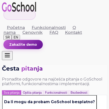
Početna
Funkcionalnosti
O
nama
Cenovnik
FAQ
Kontakt
SR
EN
Zakažite demo
Česta
pitanja
Pronađite odgovore na najčešća pitanja o GoSchool
platformi, funkcionalnostima i implementaciji.
Sva pitanja
Opšta pitanja
Funkcionalnosti
Bezbednost
Da li mogu da probam GoSchool besplatno?