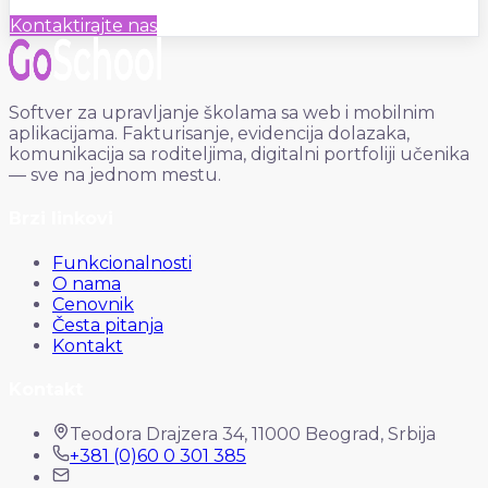
Kontaktirajte nas
Softver za upravljanje školama sa web i mobilnim
aplikacijama. Fakturisanje, evidencija dolazaka,
komunikacija sa roditeljima, digitalni portfoliji učenika
— sve na jednom mestu.
Brzi linkovi
Funkcionalnosti
O nama
Cenovnik
Česta pitanja
Kontakt
Kontakt
Teodora Drajzera 34, 11000 Beograd, Srbija
+381 (0)60 0 301 385