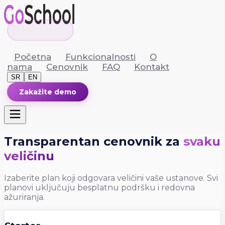
Početna
Funkcionalnosti
O
nama
Cenovnik
FAQ
Kontakt
SR
EN
Zakažite demo
Transparentan cenovnik za
svaku
veličinu
Izaberite plan koji odgovara veličini vaše ustanove. Svi
planovi uključuju besplatnu podršku i redovna
ažuriranja.