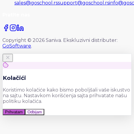
sales@goschool.rs
support@goschool.rs
info@gosc
Pratite nas
Copyright © 2026 Saniva. Ekskluzivni distributer:
GoSoftware
.
Kolačići
Koristimo kolačiće kako bismo poboljšali vaše iskustvo
na sajtu. Nastavkom korišćenja sajta prihvatate našu
politiku kolačića.
Prihvatam
Odbijam