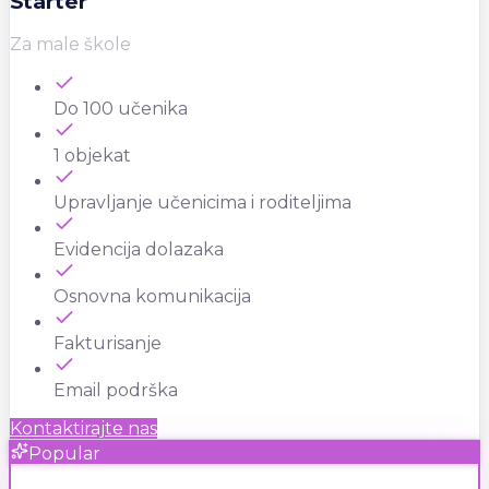
Starter
Za male škole
Do 100 učenika
1 objekat
Upravljanje učenicima i roditeljima
Evidencija dolazaka
Osnovna komunikacija
Fakturisanje
Email podrška
Kontaktirajte nas
Popular